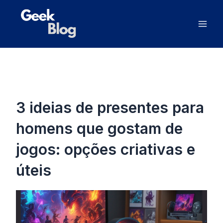
Ir
Mai
para
Men
o
conteúdo
3 ideias de presentes para
homens que gostam de
jogos: opções criativas e
úteis